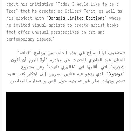
about his initiative “Today I Would Like to be a
Tree” that he created at Gallery Tanit, as well as
his project with “
Dongola Limited Editions
” where
he invited visual artists to create artist books
that offer unusual perspectives on art and
contemporary issues.”
تستضيف ليانا صالح في هذه الحلقة من برنامج “ثقافة”
الفنان عبد القادري للحديث عن مبادرة “أودّ اليوم أن أكون
شجرة” التي أقامها في “غاليري تانيت” وعن مشروع
” الذي يدعو فيه فنانين بصريين إلى ابتكار كتب فنية
دونجولا
“
تقدم وجهات نظر غير تقليدية حول الفن و قضاياه المعاصرة